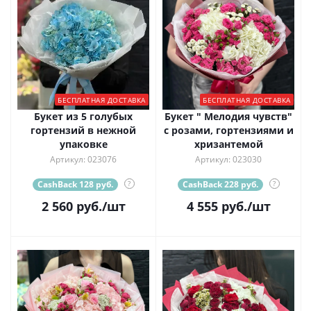
БЕСПЛАТНАЯ ДОСТАВКА
БЕСПЛАТНАЯ ДОСТАВКА
Букет из 5 голубых
Букет " Мелодия чувств"
гортензий в нежной
с розами, гортензиями и
упаковке
хризантемой
Артикул: 023076
Артикул: 023030
CashBack 128 руб.
?
CashBack 228 руб.
?
2 560
руб.
/шт
4 555
руб.
/шт