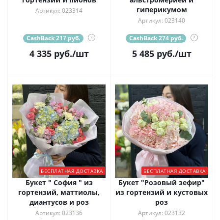
гиперикумом
Артикул: 023314
Артикул: 023140
CashBack 217 руб.
?
CashBack 274 руб.
?
4 335
руб.
/шт
5 485
руб.
/шт
БЕСПЛАТНАЯ ДОСТАВКА
БЕСПЛАТНАЯ ДОСТАВКА
Букет " София " из
Букет "Розовый зефир"
гортензий, маттиолы,
из гортензий и кустовых
диантусов и роз
роз
Артикул: 023136
Артикул: 023132