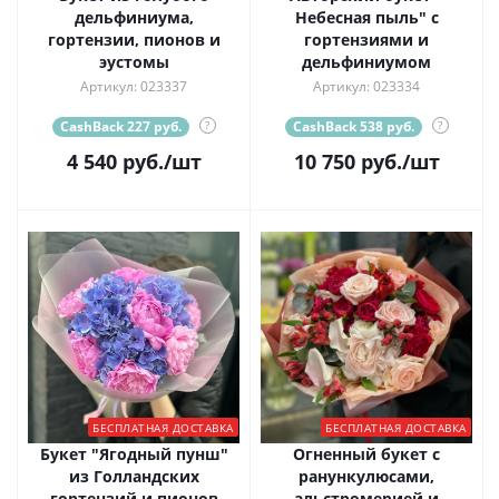
дельфиниума,
Небесная пыль" с
гортензии, пионов и
гортензиями и
эустомы
дельфиниумом
Артикул: 023337
Артикул: 023334
CashBack 227 руб.
?
CashBack 538 руб.
?
4 540
руб.
/шт
10 750
руб.
/шт
БЕСПЛАТНАЯ ДОСТАВКА
БЕСПЛАТНАЯ ДОСТАВКА
Букет "Ягодный пунш"
Огненный букет с
из Голландских
ранункулюсами,
гортензий и пионов
альстромерией и