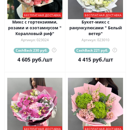
БЕСПЛАТНАЯ ДОСТАВКА
БЕСПЛАТНАЯ ДОСТАВКА
Микс с гортензиями,
Букет-микс с
розами и озотамнусом "
ранункулюсами " Белый
Коралловый риф"
ветер"
Артикул: 023024
Артикул: 023010
CashBack 230 руб.
?
CashBack 221 руб.
?
4 605
руб.
/шт
4 415
руб.
/шт
БЕСПЛАТНАЯ ДОСТАВКА
БЕСПЛАТНАЯ ДОСТАВКА