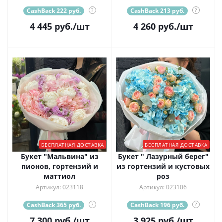
CashBack 222 руб.
?
CashBack 213 руб.
?
4 445
руб.
/шт
4 260
руб.
/шт
БЕСПЛАТНАЯ ДОСТАВКА
БЕСПЛАТНАЯ ДОСТАВКА
Букет "Мальвина" из
Букет " Лазурный берег"
пионов, гортензий и
из гортензий и кустовых
маттиол
роз
Артикул: 023118
Артикул: 023106
CashBack 365 руб.
?
CashBack 196 руб.
?
7 300
руб.
/шт
3 925
руб.
/шт