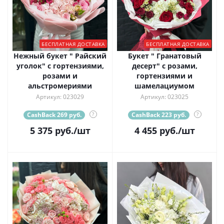
БЕСПЛАТНАЯ ДОСТАВКА
БЕСПЛАТНАЯ ДОСТАВКА
Нежный букет " Райский
Букет " Гранатовый
уголок" с гортензиями,
десерт" с розами,
розами и
гортензиями и
альстромериями
шамелациумом
Артикул: 023029
Артикул: 023025
CashBack 269 руб.
?
CashBack 223 руб.
?
5 375
руб.
/шт
4 455
руб.
/шт