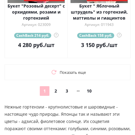
Букет "Розовый десерт" с
Букет " Яблочный
орхидеями, розами и
штрудель" из гортензий,
гортензией
маттиолы и гиацинтов
Артикул: 023009
Артикул: 011943
CashBack 214 руб.
?
CashBack 158 руб.
?
4 280
руб.
/шт
3 150
руб.
/шт
Показать еще
1
2
3
10
Нежные гортензии - крупнолистовые и шаровидные -
настоящее чудо природы. Японцы так и называют эти
цветы - адзисай, фиолетовое солнце. Их соцветия
поражают своими оттенками: голубыми, синими, розовыми,