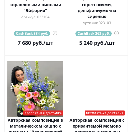
коралловыми пионами
горетнзиями,
"Эйфория"
дельфиниумом и
сиренью
Артикул: 023104
Артикул: 023103
CashBack 384 руб.
?
CashBack 262 руб.
?
7 680
руб.
/шт
5 240
руб.
/шт
БЕСПЛАТНАЯ ДОСТАВКА
БЕСПЛАТНАЯ ДОСТАВКА
Авторская композиция в
Авторская композиция с
металическом кашпо с
хризантемой Момоко
пионами "Вдохновение"
,алиумом, сиренью и