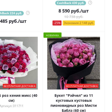
CashBack 430 руб.
?
8 590
руб.
/шт
hBack 224 руб.
?
10 738 руб.
 485
руб.
/шт
-25%
Экономия 2 148 руб.
НОВИНКА
БЕСПЛАТНАЯ ДОСТАВКА
БЕСПЛАТНАЯ ДОСТАВКА
5 роз кения микс (40
Букет "Рэйчел" из 11
см)
кустовых кустовых
пионовидных роз Мисти
Артикул: 011711
Баблз (60 см)