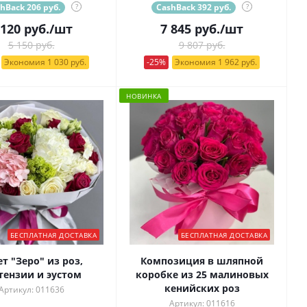
hBack 206 руб.
?
CashBack 392 руб.
?
 120
руб.
/шт
7 845
руб.
/шт
5 150 руб.
9 807 руб.
Экономия 1 030 руб.
-25%
Экономия 1 962 руб.
НОВИНКА
БЕСПЛАТНАЯ ДОСТАВКА
БЕСПЛАТНАЯ ДОСТАВКА
ет "Зеро" из роз,
Композиция в шляпной
тензии и эустом
коробке из 25 малиновых
кенийских роз
Артикул: 011636
Артикул: 011616