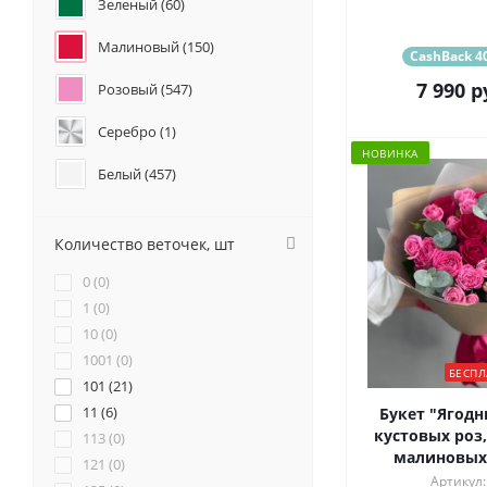
Зеленый (
60
)
Подсолнухи (
0
)
Анемоны (
4
)
Малиновый (
150
)
CashBack 40
Гвоздики (
5
)
7 990
р
Розовый (
547
)
Геогрины (
2
)
Гипсофилы (
1
)
Серебро (
1
)
Гладиолус (
1
)
НОВИНКА
Каллы (
0
)
Белый (
457
)
Маттиола (
4
)
Красный (
275
)
Нарциссы (
0
)
Количество веточек, шт
Фрезия (
0
)
Бордовый (
36
)
0 (
0
)
Желтый (
121
)
1 (
0
)
10 (
0
)
Коралловый (
42
)
1001 (
0
)
БЕСПЛ
101 (
Кремовый (
21
)
266
)
11 (
6
)
Букет "Ягодн
Оранжевый (
111
)
кустовых роз,
113 (
0
)
малиновых 
121 (
0
)
Персиковый (
103
)
Артикул: