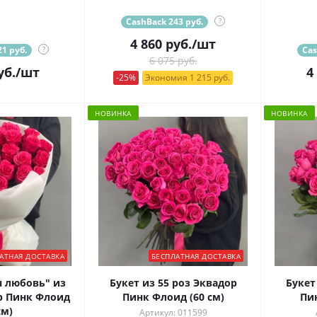
CashBack 243 руб.
?
4 860
руб.
/шт
1 руб.
?
Cas
6 075 руб.
уб.
/шт
4
-25%
Экономия 1 215 руб.
НОВИНКА
НОВИНКА
АТНАЯ ДОСТАВКА
БЕСПЛАТНАЯ ДОСТАВКА
я любовь" из
Букет из 55 роз Эквадор
Букет
р Пинк Флоид
Пинк Флоид (60 см)
Пи
см)
Артикул: 011599