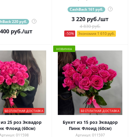
CashBack 161 руб.
?
3 220
руб.
/шт
hBack 220 руб.
?
4 830 руб.
 400
руб.
/шт
-50%
Экономия 1 610 руб.
НОВИНКА
БЕСПЛАТНАЯ ДОСТАВКА
БЕСПЛАТНАЯ ДОСТАВКА
 из 25 роз Эквадор
Букет из 15 роз Эквадор
нк Флоид (60см)
Пинк Флоид (60см)
Артикул: 011598
Артикул: 011597