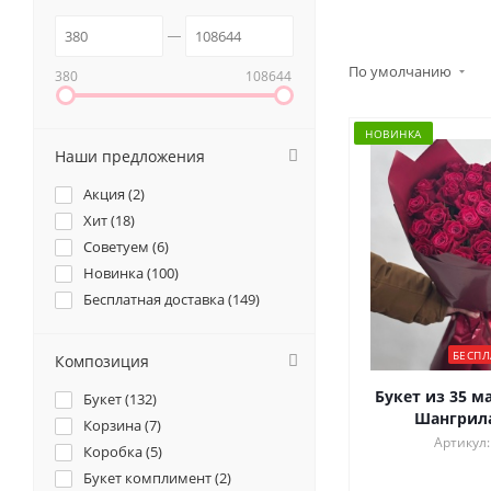
По умолчанию
380
108644
НОВИНКА
Наши предложения
Акция (
2
)
Хит (
18
)
Советуем (
6
)
Новинка (
100
)
Бесплатная доставка (
149
)
БЕСПЛ
Композиция
Букет из 35 м
Букет (
132
)
Шангрила 
Корзина (
7
)
Артикул:
Коробка (
5
)
Букет комплимент (
2
)