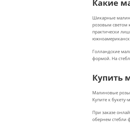
Какие м
Шикарные малино
розовым светом 
практически лише
южноамериканские
Голландские мали
формой. На стеб
Купить 
Малиновые розы 
Купите к букету-
При заказе онла
обернем стебли ф