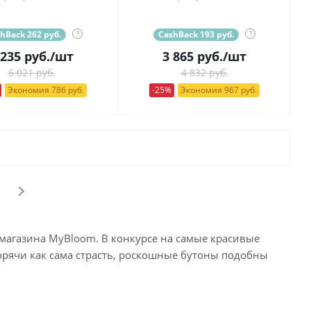
hBack 262 руб.
?
CashBack 193 руб.
?
 235
руб.
/шт
3 865
руб.
/шт
6 021 руб.
4 832 руб.
Экономия 786 руб.
-25%
Экономия 967 руб.
магазина MyBloom. В конкурсе на самые красивые
орячи как сама страсть, роскошные бутоны подобны