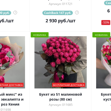
Cas
Артикул: 011721
6
0 руб.
?
CashBack 147 руб.
?
уб.
/шт
2 930
руб.
/шт
-50%
НОВИНКА
НОВИНКА
АТНАЯ ДОСТАВКА
БЕСПЛАТНАЯ ДОСТАВКА
ый микс" из
Букет из 51 малиновой
Букет
 эвкалипта и
розы (80 см)
куст
роз Кения
Артикул: 011685
 011698