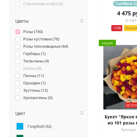
Стеклянная колба (
0
)
CashBack 22
4 475
р
5 147
Цветы
-15%
Эконом
Розы (
150
)
Розы кустовые (
76
)
АКЦИЯ
Розы пионовидные (
64
)
Герберы (
1
)
Тюльпаны (
4
)
Ирисы (
0
)
Пионы (
11
)
Орхидеи (
1
)
Эустомы (
12
)
Хризантемы (
6
)
Ромашки (
2
)
БЕСПЛ
Ранункулюсы (
1
)
Цвет
Букет "Яркое 
Альстромерии (
8
)
из 101 розы 
Голубой (
32
)
Гортензии (
6
)
Артикул:
Лилии (
0
)