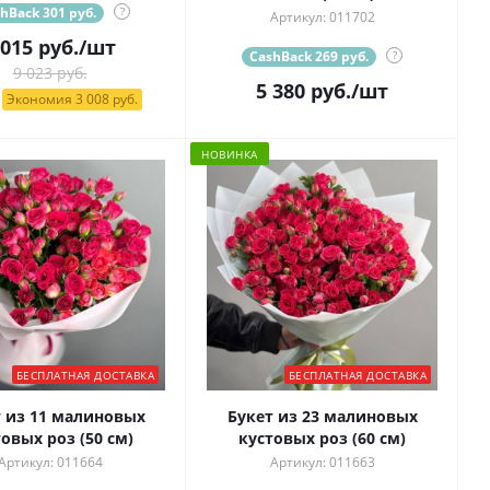
hBack 301 руб.
?
Артикул: 011702
 015
руб.
/шт
CashBack 269 руб.
?
9 023 руб.
5 380
руб.
/шт
Экономия 3 008 руб.
НОВИНКА
БЕСПЛАТНАЯ ДОСТАВКА
БЕСПЛАТНАЯ ДОСТАВКА
 из 11 малиновых
Букет из 23 малиновых
овых роз (50 см)
кустовых роз (60 см)
Артикул: 011664
Артикул: 011663