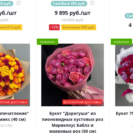
4 руб.
?
CashBack 495 руб.
?
уб.
/шт
9 895
руб.
/шт
Cas
 руб.
10 885 руб.
4
ия 672 руб.
-10%
Экономия 990 руб.
НОВИНКА
НОВИНКА
АТНАЯ ДОСТАВКА
БЕСПЛАТНАЯ ДОСТАВКА
впечатление"
Букет "Дорогуша" из
Букет 7
микс (40 см)
пионовидных кустовых роз
Марвелоус Баблз и
 011761
махровых роз (50 см)