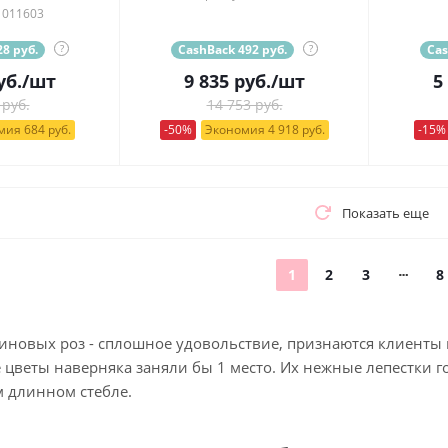
 011603
8 руб.
?
CashBack 492 руб.
?
Cas
уб.
/шт
9 835
руб.
/шт
5
 руб.
14 753 руб.
ия 684 руб.
-50%
Экономия 4 918 руб.
-15%
Показать еще
1
2
3
8
линовых роз - сплошное удовольствие, признаются клиенты 
цветы наверняка заняли бы 1 место. Их нежные лепестки г
м длинном стебле.