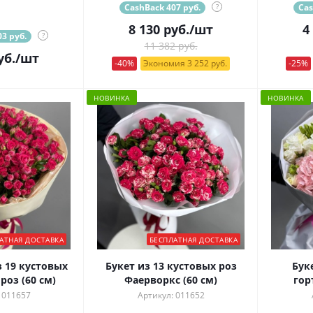
CashBack 407 руб.
?
Cas
8 130
руб.
/шт
4
3 руб.
?
11 382 руб.
уб.
/шт
-40%
Экономия 3 252 руб.
-25%
НОВИНКА
НОВИНКА
АТНАЯ ДОСТАВКА
БЕСПЛАТНАЯ ДОСТАВКА
з 19 кустовых
Букет из 13 кустовых роз
Бук
оз (60 см)
Фаерворкс (60 см)
гор
 011657
Артикул: 011652