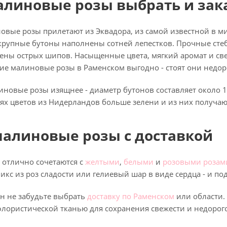
алиновые розы выбрать и зак
вые розы прилетают из Эквадора, из самой известной в ми
крупные бутоны наполнены сотней лепестков. Прочные стеб
ны острых шипов. Насыщенные цвета, мягкий аромат и свеж
 малиновые розы в Раменском выгодно - стоят они недорого
новые розы изящнее - диаметр бутонов составляет около 1
лях цветов из Нидерландов больше зелени и из них получа
малиновые розы с доставкой
отлично сочетаются с
желтыми
,
белыми
и
розовыми розам
микс из роз сладости или гелиевый шар в виде сердца - и п
йн не забудьте выбрать
доставку по Раменском
или области.
лористической тканью для сохранения свежести и недорого