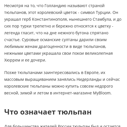
Несмотря на то, что Голландию называют страной
тюльпанов, этот королевский цветок - символ Турции. Он
украшал герб Константинополя, нынешнего Стамбула, и до
сих пор турки трепетно и бережно относятся к цветку -
легенда гласит, что на дне нежного бутона спрятано
счастье. Суровые османские султаны дарили своим
любимым женам драгоценности в виде тюльпанов,
нежными цветами украшала свои покои великолепная
Хюррем и ее дочери.
Позже тюльпанами заинтересовались в Европе, их
массовым выращиванием занялись Нидерланды и сейчас
королевские тюльпаны можно купить совсем недорого
весной, зимой и летом в интернет-магазине MyBloom.
Что означает тюльпан
Для большинства жителей России тюльпан был и остается