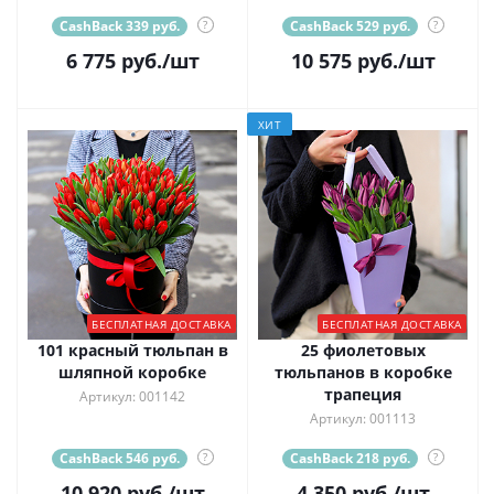
CashBack 339 руб.
?
CashBack 529 руб.
?
6 775
руб.
/шт
10 575
руб.
/шт
ХИТ
БЕСПЛАТНАЯ ДОСТАВКА
БЕСПЛАТНАЯ ДОСТАВКА
101 красный тюльпан в
25 фиолетовых
шляпной коробке
тюльпанов в коробке
трапеция
Артикул: 001142
Артикул: 001113
CashBack 546 руб.
?
CashBack 218 руб.
?
10 920
руб.
/шт
4 350
руб.
/шт