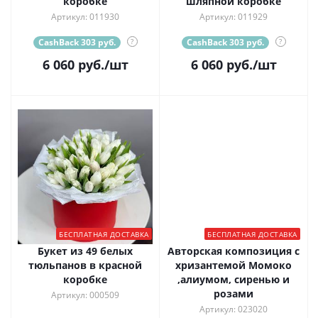
коробке
шляпной коробке
Артикул: 011930
Артикул: 011929
CashBack 303 руб.
?
CashBack 303 руб.
?
6 060
руб.
/шт
6 060
руб.
/шт
БЕСПЛАТНАЯ ДОСТАВКА
БЕСПЛАТНАЯ ДОСТАВКА
Букет из 49 белых
Авторская композиция с
тюльпанов в красной
хризантемой Момоко
коробке
,алиумом, сиренью и
розами
Артикул: 000509
Артикул: 023020