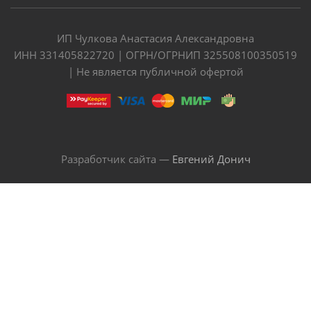
ИП Чулкова Анастасия Александровна
ИНН 331405822720 | ОГРН/ОГРНИП 325508100350519
| Не является публичной офертой
Разработчик сайта —
Евгений Донич