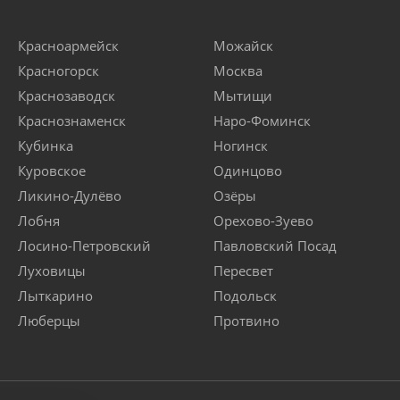
Красноармейск
Можайск
Красногорск
Москва
Краснозаводск
Мытищи
Краснознаменск
Наро-Фоминск
Кубинка
Ногинск
Куровское
Одинцово
Ликино-Дулёво
Озёры
Лобня
Орехово-Зуево
Лосино-Петровский
Павловский Посад
Луховицы
Пересвет
Лыткарино
Подольск
Люберцы
Протвино