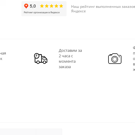
Наш рейтинг выполненных заказов
Яндексе
Ф
Доставим за
ная
2 часа с
 к
момента
заказа