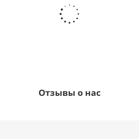
Шар
Шар
Шар
Шар
гелиевый
гелиевый
гелиевый
Звезда - С
цифра 4
цифра 3
цифра 1
днем
(40х102
(40х102
(40х102
рождения
см)
см)
см)
(45 см)
1 330
1 330
1 330
895
руб.
руб.
руб.
руб.
Отзывы о нас