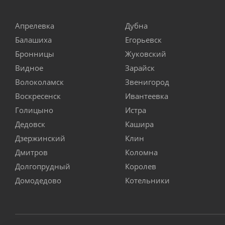
Апрелевка
Дубна
Балашиха
Егорьевск
Бронницы
Жуковский
Видное
Зарайск
Волоколамск
Звенигород
Воскресенск
Ивантеевка
Голицыно
Истра
Дедовск
Кашира
Дзержинский
Клин
Дмитров
Коломна
Долгопрудный
Королев
Домодедово
Котельники