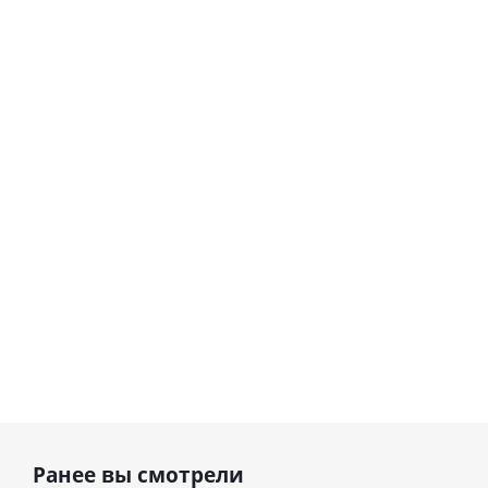
Шар
сердце I
гелиевый
love you
цифра 8
Сердце розовое
(45 см)
(40х102
фольгированный
см)
шар с гелием (45
см)
1 330
895
руб.
895
руб.
руб.
Ранее вы смотрели