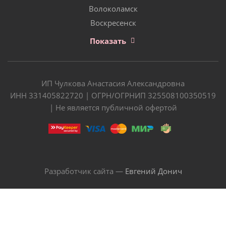
Волоколамск
Воскресенск
Показать
ИП Чулкова Анастасия Александровна
ИНН 331405822720 | ОГРН/ОГРНИП 325508100350519
| Не является публичной офертой
Разработчик сайта —
Евгений Донич